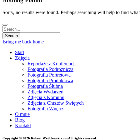
Nothing Found
Sorry, no results were found. Perhaps searching will help to find what
Bring me back home
Start
Zdjęcia
Reportaże z Konferencji
Fotografia Podróżnicza
Fotografia Portretowa
Fotografia Produktowa
Fotografia Ślubna
Zdjęcia Wydarzeń
Zdjęcia z Komunii
Zdjęcia z Chrztów Świętych
Fotografia Wnętrz
O mnie
Blog
Kontakt
Copyright © 2026 Robert Wróblewski.com All rights reserved.