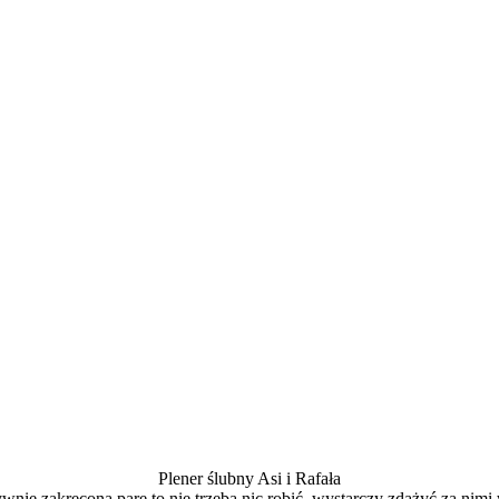
Plener ślubny Asi i Rafała
ywnie zakręconą parę to nie trzeba nic robić, wystarczy zdążyć za nimi