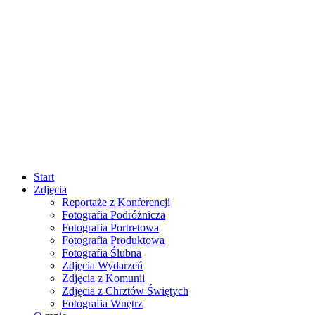
Start
Zdjęcia
Reportaże z Konferencji
Fotografia Podróżnicza
Fotografia Portretowa
Fotografia Produktowa
Fotografia Ślubna
Zdjęcia Wydarzeń
Zdjęcia z Komunii
Zdjęcia z Chrztów Świętych
Fotografia Wnętrz