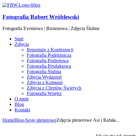
Fotografia Robert Wróblewski
Fotografia Eventowa | Biznesowa | Zdjęcia Ślubne
Start
Zdjęcia
Reportaże z Konferencji
Fotografia Podróżnicza
Fotografia Portretowa
Fotografia Produktowa
Fotografia Ślubna
Zdjęcia Wydarzeń
Zdjęcia z Komunii
Zdjęcia z Chrztów Świętych
Fotografia Wnętrz
O mnie
Blog
Kontakt
Home
Blog
-Sesje plenerowe
Zdjęcia plenerowe Asi i Rafała...
Jak się ma tak pozyt