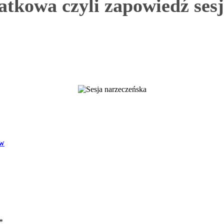
atkowa czyli zapowiedź sesj
ów
*