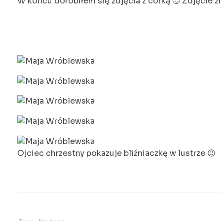
W końcu dorobiłem się zdjęcia z córką 🙂 Zdjęcie zr
Ojciec chrzestny pokazuje bliźniaczkę w lustrze 😉