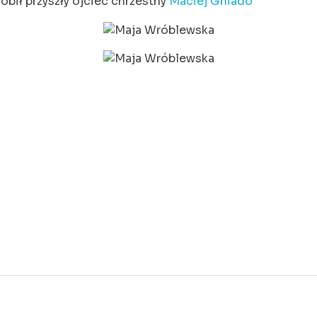
obił przyszły ojciec chrzestny
Maciej Gniado